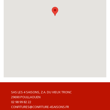
SAS LES 4 SAISONS, Z.A. DU VIEUX TRONC
29690
POULLAOUEN
02 98 99 82 22
CONFITURES@CONFITURE-4SAISONS.FR