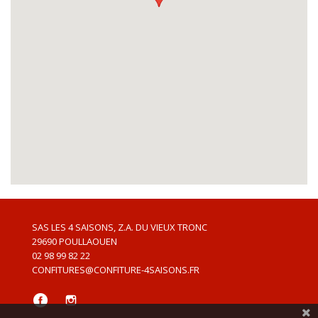
SAS LES 4 SAISONS, Z.A. DU VIEUX TRONC
29690
POULLAOUEN
02 98 99 82 22
CONFITURES@CONFITURE-4SAISONS.FR
Facebook
Instagram